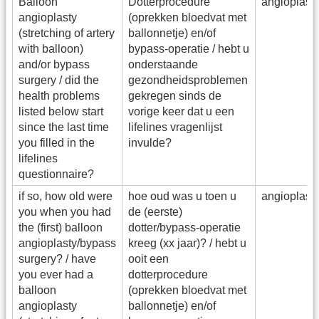
Balloon
Dotterprocedure
angioplas
angioplasty
(oprekken bloedvat met
(stretching of artery
ballonnetje) en/of
with balloon)
bypass-operatie / hebt u
and/or bypass
onderstaande
surgery / did the
gezondheidsproblemen
health problems
gekregen sinds de
listed below start
vorige keer dat u een
since the last time
lifelines vragenlijst
you filled in the
invulde?
lifelines
questionnaire?
if so, how old were
hoe oud was u toen u
angioplas
you when you had
de (eerste)
the (first) balloon
dotter/bypass-operatie
angioplasty/bypass
kreeg (xx jaar)? / hebt u
surgery? / have
ooit een
you ever had a
dotterprocedure
balloon
(oprekken bloedvat met
angioplasty
ballonnetje) en/of