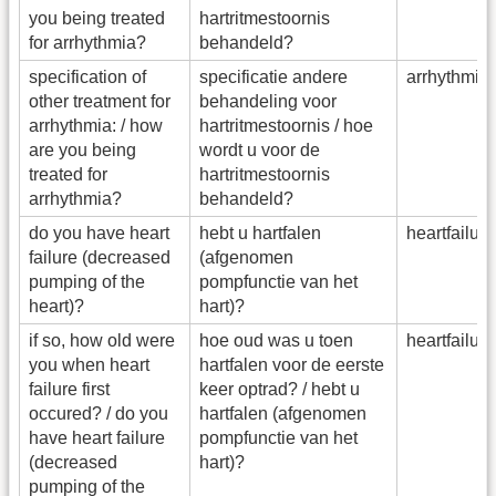
you being treated
hartritmestoornis
for arrhythmia?
behandeld?
specification of
specificatie andere
arrhythmia
other treatment for
behandeling voor
arrhythmia: / how
hartritmestoornis / hoe
are you being
wordt u voor de
treated for
hartritmestoornis
arrhythmia?
behandeld?
do you have heart
hebt u hartfalen
heartfailu
failure (decreased
(afgenomen
pumping of the
pompfunctie van het
heart)?
hart)?
if so, how old were
hoe oud was u toen
heartfailu
you when heart
hartfalen voor de eerste
failure first
keer optrad? / hebt u
occured? / do you
hartfalen (afgenomen
have heart failure
pompfunctie van het
(decreased
hart)?
pumping of the