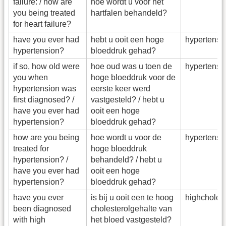
failure: / how are
hoe wordt u voor het
you being treated
hartfalen behandeld?
for heart failure?
have you ever had
hebt u ooit een hoge
hypertens
hypertension?
bloeddruk gehad?
if so, how old were
hoe oud was u toen de
hypertensi
you when
hoge bloeddruk voor de
hypertension was
eerste keer werd
first diagnosed? /
vastgesteld? / hebt u
have you ever had
ooit een hoge
hypertension?
bloeddruk gehad?
how are you being
hoe wordt u voor de
hypertensi
treated for
hoge bloeddruk
hypertension? /
behandeld? / hebt u
have you ever had
ooit een hoge
hypertension?
bloeddruk gehad?
have you ever
is bij u ooit een te hoog
highcholes
been diagnosed
cholesterolgehalte van
with high
het bloed vastgesteld?