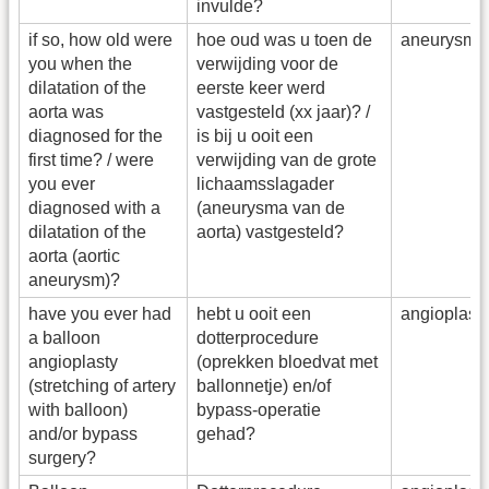
invulde?
if so, how old were
hoe oud was u toen de
aneurysm_
you when the
verwijding voor de
dilatation of the
eerste keer werd
aorta was
vastgesteld (xx jaar)? /
diagnosed for the
is bij u ooit een
first time? / were
verwijding van de grote
you ever
lichaamsslagader
diagnosed with a
(aneurysma van de
dilatation of the
aorta) vastgesteld?
aorta (aortic
aneurysm)?
have you ever had
hebt u ooit een
angioplas
a balloon
dotterprocedure
angioplasty
(oprekken bloedvat met
(stretching of artery
ballonnetje) en/of
with balloon)
bypass-operatie
and/or bypass
gehad?
surgery?