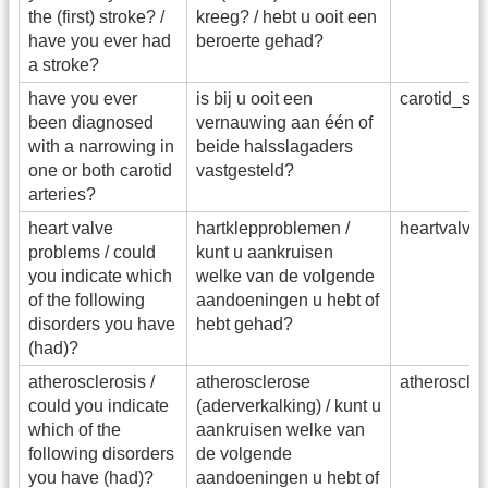
the (first) stroke? /
kreeg? / hebt u ooit een
have you ever had
beroerte gehad?
a stroke?
have you ever
is bij u ooit een
carotid_st
been diagnosed
vernauwing aan één of
with a narrowing in
beide halsslagaders
one or both carotid
vastgesteld?
arteries?
heart valve
hartklepproblemen /
heartvalv
problems / could
kunt u aankruisen
you indicate which
welke van de volgende
of the following
aandoeningen u hebt of
disorders you have
hebt gehad?
(had)?
atherosclerosis /
atherosclerose
atheroscle
could you indicate
(aderverkalking) / kunt u
which of the
aankruisen welke van
following disorders
de volgende
you have (had)?
aandoeningen u hebt of