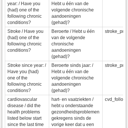
year: / Have you
Hebt u één van de
(had) one of the
volgende chronische
following chronic
aandoeningen
conditions?
(gehad)?
Stroke / Have you
Beroerte / Hebt u één
stroke_pr
(had) one of the
van de volgende
following chronic
chronische
conditions?
aandoeningen
(gehad)?
Stroke since year: /
Beroerte sinds jaar: /
stroke_pr
Have you (had)
Hebt u één van de
one of the
volgende chronische
following chronic
aandoeningen
conditions?
(gehad)?
cardiovascular
hart- en vaatziekten /
cvd_follo
disease / did the
hebt u onderstaande
health problems
gezondheidsproblemen
listed below start
gekregens sinds de
since the last time
vorige keer dat u een