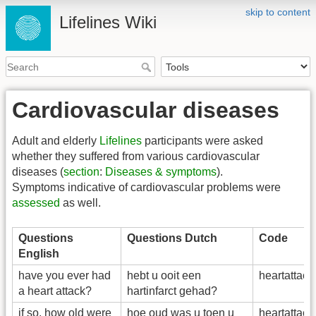
skip to content
Lifelines Wiki
Cardiovascular diseases
Adult and elderly
Lifelines
participants were asked
whether they suffered from various cardiovascular
diseases (
section
:
Diseases & symptoms
).
Symptoms indicative of cardiovascular problems were
assessed
as well.
Questions
Questions Dutch
Code
English
have you ever had
hebt u ooit een
heartattac
a heart attack?
hartinfarct gehad?
if so, how old were
hoe oud was u toen u
heartattac