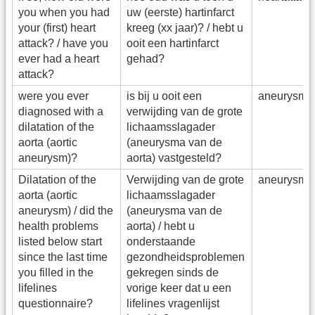
you when you had
uw (eerste) hartinfarct
your (first) heart
kreeg (xx jaar)? / hebt u
attack? / have you
ooit een hartinfarct
ever had a heart
gehad?
attack?
were you ever
is bij u ooit een
aneurysm_
diagnosed with a
verwijding van de grote
dilatation of the
lichaamsslagader
aorta (aortic
(aneurysma van de
aneurysm)?
aorta) vastgesteld?
Dilatation of the
Verwijding van de grote
aneurysm_
aorta (aortic
lichaamsslagader
aneurysm) / did the
(aneurysma van de
health problems
aorta) / hebt u
listed below start
onderstaande
since the last time
gezondheidsproblemen
you filled in the
gekregen sinds de
lifelines
vorige keer dat u een
questionnaire?
lifelines vragenlijst