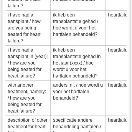
failure?
i have had a
ik heb een
heartfailu
transplant / how
transplantatie gehad /
are you being
hoe wordt u voor het
treated for heart
hartfalen behandeld?
failure?
i have had a
ik heb een
heartfailu
transplant in (year):
transplantatie gehad in
/ how are you
het jaar (xxxx) / hoe
being treated for
wordt u voor het
heart failure?
hartfalen behandeld?
with another
anders, nl. / hoe wordt u
heartfailu
treatment, namely:
voor het hartfalen
/ how are you
behandeld?
being treated for
heart failure?
description of other
specificatie andere
heartfailu
treatment for heart
behandeling hartfalen /