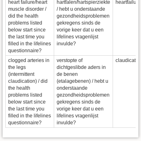
heart failure/heart
hartfalen/hartspierziekte
heartfailu
muscle disorder /
/ hebt u onderstaande
did the health
gezondheidsproblemen
problems listed
gekregens sinds de
below start since
vorige keer dat u een
the last time you
lifelines vragenlijst
filled in the lifelines
invulde?
questionnaire?
clogged arteries in
verstopte of
claudicati
the legs
dichtgeslibde aders in
(intermittent
de benen
claudication) / did
(etalagebenen) / hebt u
the health
onderstaande
problems listed
gezondheidsproblemen
below start since
gekregens sinds de
the last time you
vorige keer dat u een
filled in the lifelines
lifelines vragenlijst
questionnaire?
invulde?