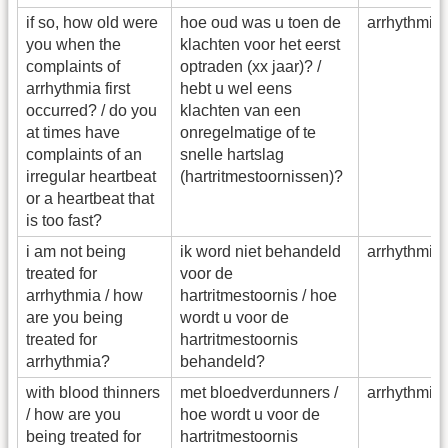
if so, how old were
hoe oud was u toen de
arrhythmia
you when the
klachten voor het eerst
complaints of
optraden (xx jaar)? /
arrhythmia first
hebt u wel eens
occurred? / do you
klachten van een
at times have
onregelmatige of te
complaints of an
snelle hartslag
irregular heartbeat
(hartritmestoornissen)?
or a heartbeat that
is too fast?
i am not being
ik word niet behandeld
arrhythmia
treated for
voor de
arrhythmia / how
hartritmestoornis / hoe
are you being
wordt u voor de
treated for
hartritmestoornis
arrhythmia?
behandeld?
with blood thinners
met bloedverdunners /
arrhythmia
/ how are you
hoe wordt u voor de
being treated for
hartritmestoornis