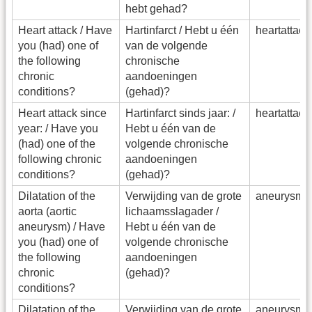
hebt gehad?
Heart attack / Have
Hartinfarct / Hebt u één
heartattac
you (had) one of
van de volgende
the following
chronische
chronic
aandoeningen
conditions?
(gehad)?
Heart attack since
Hartinfarct sinds jaar: /
heartattac
year: / Have you
Hebt u één van de
(had) one of the
volgende chronische
following chronic
aandoeningen
conditions?
(gehad)?
Dilatation of the
Verwijding van de grote
aneurysm_
aorta (aortic
lichaamsslagader /
aneurysm) / Have
Hebt u één van de
you (had) one of
volgende chronische
the following
aandoeningen
chronic
(gehad)?
conditions?
Dilatation of the
Verwijding van de grote
aneurysm_