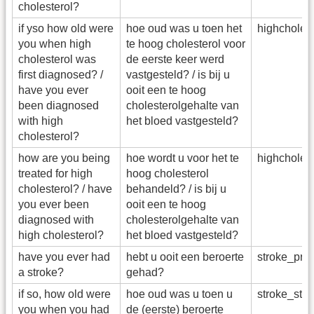
cholesterol?
if yso how old were
hoe oud was u toen het
highcholes
you when high
te hoog cholesterol voor
cholesterol was
de eerste keer werd
first diagnosed? /
vastgesteld? / is bij u
have you ever
ooit een te hoog
been diagnosed
cholesterolgehalte van
with high
het bloed vastgesteld?
cholesterol?
how are you being
hoe wordt u voor het te
highcholes
treated for high
hoog cholesterol
cholesterol? / have
behandeld? / is bij u
you ever been
ooit een te hoog
diagnosed with
cholesterolgehalte van
high cholesterol?
het bloed vastgesteld?
have you ever had
hebt u ooit een beroerte
stroke_pr
a stroke?
gehad?
if so, how old were
hoe oud was u toen u
stroke_sta
you when you had
de (eerste) beroerte