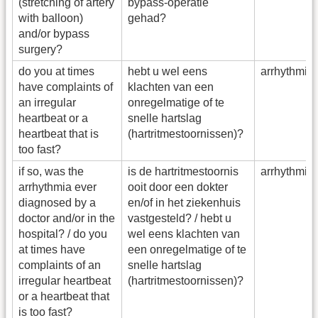
(stretching of artery
bypass-operatie
with balloon)
gehad?
and/or bypass
surgery?
do you at times
hebt u wel eens
arrhythmi
have complaints of
klachten van een
an irregular
onregelmatige of te
heartbeat or a
snelle hartslag
heartbeat that is
(hartritmestoornissen)?
too fast?
if so, was the
is de hartritmestoornis
arrhythmia
arrhythmia ever
ooit door een dokter
diagnosed by a
en/of in het ziekenhuis
doctor and/or in the
vastgesteld? / hebt u
hospital? / do you
wel eens klachten van
at times have
een onregelmatige of te
complaints of an
snelle hartslag
irregular heartbeat
(hartritmestoornissen)?
or a heartbeat that
is too fast?